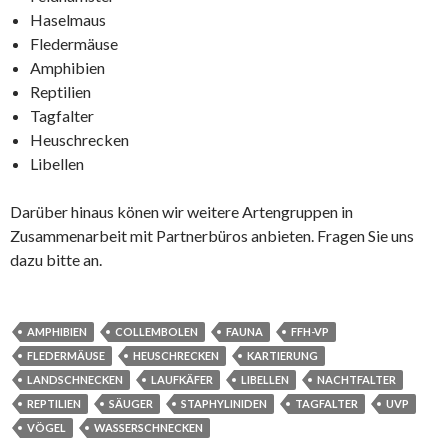
Haselmaus
Fledermäuse
Amphibien
Reptilien
Tagfalter
Heuschrecken
Libellen
Darüber hinaus könen wir weitere Artengruppen in
Zusammenarbeit mit Partnerbüros anbieten. Fragen Sie uns
dazu bitte an.
AMPHIBIEN
COLLEMBOLEN
FAUNA
FFH-VP
FLEDERMÄUSE
HEUSCHRECKEN
KARTIERUNG
LANDSCHNECKEN
LAUFKÄFER
LIBELLEN
NACHTFALTER
REPTILIEN
SÄUGER
STAPHYLINIDEN
TAGFALTER
UVP
VÖGEL
WASSERSCHNECKEN