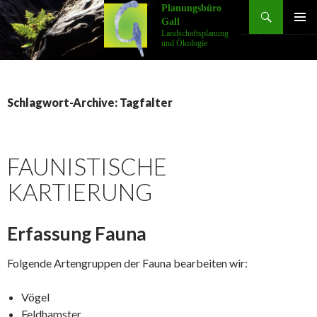
Suchen
Planungsbüro
Gall
SPRINGE
Landschaftsplanung
ZUM
und Ökologie
INHALT
Schlagwort-Archive: Tagfalter
FAUNISTISCHE
KARTIERUNG
Erfassung Fauna
Folgende Artengruppen der Fauna bearbeiten wir:
Vögel
Feldhamster