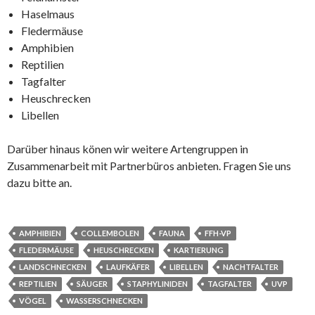
Haselmaus
Fledermäuse
Amphibien
Reptilien
Tagfalter
Heuschrecken
Libellen
Darüber hinaus könen wir weitere Artengruppen in
Zusammenarbeit mit Partnerbüros anbieten. Fragen Sie uns
dazu bitte an.
AMPHIBIEN
COLLEMBOLEN
FAUNA
FFH-VP
FLEDERMÄUSE
HEUSCHRECKEN
KARTIERUNG
LANDSCHNECKEN
LAUFKÄFER
LIBELLEN
NACHTFALTER
REPTILIEN
SÄUGER
STAPHYLINIDEN
TAGFALTER
UVP
VÖGEL
WASSERSCHNECKEN