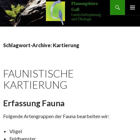
Suchen
Planungsbüro
Gall
SPRINGE
Landschaftsplanung
ZUM
und Ökologie
INHALT
Schlagwort-Archive: Kartierung
FAUNISTISCHE
KARTIERUNG
Erfassung Fauna
Folgende Artengruppen der Fauna bearbeiten wir:
Vögel
Feldhamster