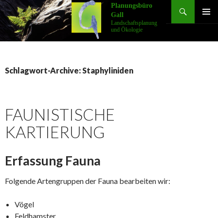
Suchen
Planungsbüro
Gall
SPRINGE
Landschaftsplanung
ZUM
und Ökologie
INHALT
Schlagwort-Archive: Staphyliniden
FAUNISTISCHE
KARTIERUNG
Erfassung Fauna
Folgende Artengruppen der Fauna bearbeiten wir:
Vögel
Feldhamster