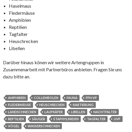
Haselmaus
Fledermäuse
Amphibien
Reptilien
Tagfalter
Heuschrecken
Libellen
Darüber hinaus könen wir weitere Artengruppen in
Zusammenarbeit mit Partnerbüros anbieten. Fragen Sie uns
dazu bitte an.
AMPHIBIEN
COLLEMBOLEN
FAUNA
FFH-VP
FLEDERMÄUSE
HEUSCHRECKEN
KARTIERUNG
LANDSCHNECKEN
LAUFKÄFER
LIBELLEN
NACHTFALTER
REPTILIEN
SÄUGER
STAPHYLINIDEN
TAGFALTER
UVP
VÖGEL
WASSERSCHNECKEN